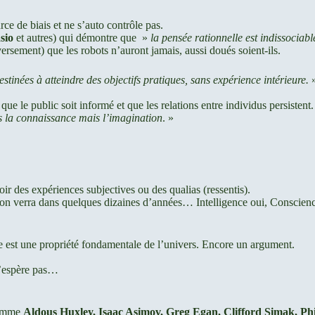
rce de biais et ne s’auto contrôle pas.
sio
et autres) qui démontre que »
la pensée rationnelle est indissociab
ersement) que les robots n’auront jamais, aussi doués soient-ils.
stinées à atteindre des objectifs pratiques, sans expérience intérieure.
»
e le public soit informé et que les relations entre individus persistent.
pas la connaissance mais l’imagination
. »
oir des expériences subjectives ou des qualias (ressentis).
: on verra dans quelques dizaines d’années… Intelligence oui, Conscienc
e est une propriété fondamentale de l’univers. Encore un argument.
J’espère pas…
 comme
Aldous Huxley, Isaac Asimov, Greg Egan, Clifford Simak, Phi