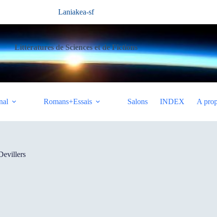
Laniakea-sf
Littératures de Sciences et de Fictions
nal
Romans+Essais
Salons
INDEX
A pro
evillers