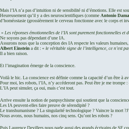
Mais l’IA n’a pas d’intuition ni de sensibilité ni d’émotions. Elle est sou
Heureusement qu’il y a des neuroscientifiques (comme
Antonio Dama
d’homéostasie (grossièrement le cerveau fonctionne avec le corps et inv
»
Les réponses émotionnelles de l’IA sont purement fonctionnelles et de
Ne soyons pas dépendant d’une IA.
Assurons nous que la conception des IA respecte les valeurs humaines, qu
Albert Einstein
a dit : «
le véritable signe de l’intelligence, ce n’est 
Il a bien raison.
Et l’imagination émerge de la conscience.
Voilà le hic. La conscience est définie comme la capacité d’un être à av
Pour moi, les robots, l’IA, n’y accéderont pas. Peut être je me trompe 
L’IA peut simuler, ça oui, mais c’est tout.
Arrive ensuite la notion de panpsychisme qui soutient que la conscienc
Les IA peuvent-elles faire preuve de sérendipité ?
Le transhumanisme ? La singularité technologique ? Vaincre la mort ?
Nous avons, nous humains, nos cinq sens. Qu’ont les robots ?
Puis Laurence Devillers nous parle aussi des grands écrivains de SF