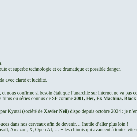
t.
nouïe et superbe technologie et ce dramatique et possible danger.
a avec clarté et lucidité.
 et nous confirme si besoin était que l’anarchie sur internet ne va pas ce
 des films ou séries connus de SF comme
2001, Her, Ex Machina, Black
 par Kyutai (société de
Xavier Neil
) dispo depuis octobre 2024 : je n’en
uces dans nos cerveaux afin de devenir… Inutile d’aller plus loin !
osoft, Amazon, X, Open AI, … + les chinois qui avancent à toutes vitess