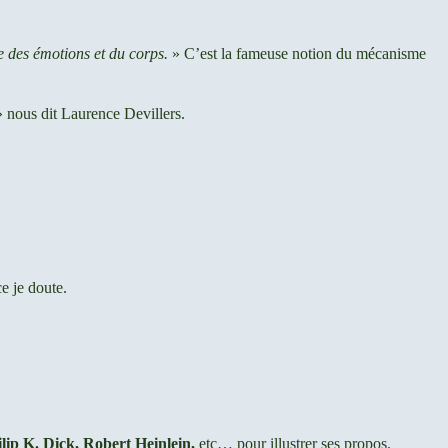
le des émotions et du corps.
» C’est la fameuse notion du mécanisme
 nous dit Laurence Devillers.
e je doute.
lip K. Dick, Robert Heinlein,
etc… pour illustrer ses propos.