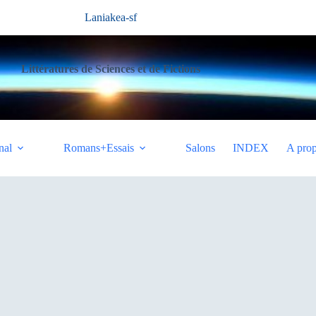
Laniakea-sf
Littératures de Sciences et de Fictions
nal
Romans+Essais
Salons
INDEX
A pro