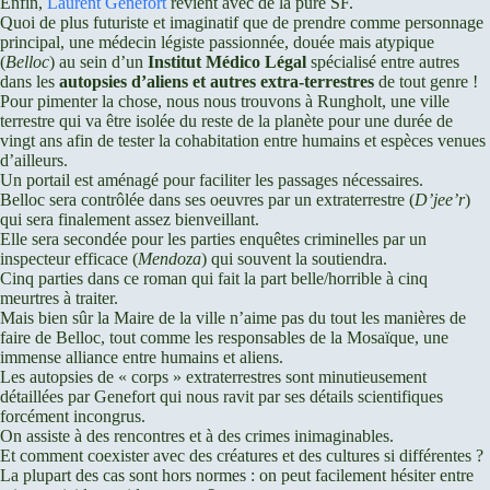
Enfin,
Laurent Genefort
revient avec de la pure SF.
Quoi de plus futuriste et imaginatif que de prendre comme personnage
principal, une médecin légiste passionnée, douée mais atypique
(
Belloc
) au sein d’un
Institut Médico Légal
spécialisé entre autres
dans les
autopsies d’aliens et autres extra-terrestres
de tout genre !
Pour pimenter la chose, nous nous trouvons à Rungholt, une ville
terrestre qui va être isolée du reste de la planète pour une durée de
vingt ans afin de tester la cohabitation entre humains et espèces venues
d’ailleurs.
Un portail est aménagé pour faciliter les passages nécessaires.
Belloc sera contrôlée dans ses oeuvres par un extraterrestre (
D’jee’r
)
qui sera finalement assez bienveillant.
Elle sera secondée pour les parties enquêtes criminelles par un
inspecteur efficace (
Mendoza
) qui souvent la soutiendra.
Cinq parties dans ce roman qui fait la part belle/horrible à cinq
meurtres à traiter.
Mais bien sûr la Maire de la ville n’aime pas du tout les manières de
faire de Belloc, tout comme les responsables de la Mosaïque, une
immense alliance entre humains et aliens.
Les autopsies de « corps » extraterrestres sont minutieusement
détaillées par Genefort qui nous ravit par ses détails scientifiques
forcément incongrus.
On assiste à des rencontres et à des crimes inimaginables.
Et comment coexister avec des créatures et des cultures si différentes ?
La plupart des cas sont hors normes : on peut facilement hésiter entre