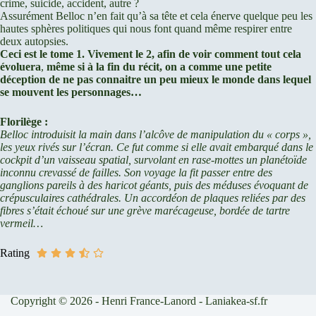
crime, suicide, accident, autre ?
Assurément Belloc n’en fait qu’à sa tête et cela énerve quelque peu les
hautes sphères politiques qui nous font quand même respirer entre
deux autopsies.
Ceci est le tome 1. Vivement le 2, afin de voir comment tout cela
évoluera
,
même si à la fin du récit, on a comme une petite
déception de ne pas connaitre un peu mieux le monde dans lequel
se mouvent les personnages…
Florilège :
Belloc introduisit la main dans l’alcôve de manipulation du « corps »,
les yeux rivés sur l’écran. Ce fut comme si elle avait embarqué dans le
cockpit d’un vaisseau spatial, survolant en rase-mottes un planétoïde
inconnu crevassé de failles. Son voyage la fit passer entre des
ganglions pareils à des haricot géants, puis des méduses évoquant de
crépusculaires cathédrales. Un accordéon de plaques reliées par des
fibres s’était échoué sur une grève marécageuse, bordée de tartre
vermeil…
Rating
Copyright © 2026 - Henri France-Lanord - Laniakea-sf.fr