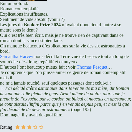
Ennui profond.
Roman contemplatif.
Explications insuffisantes.
Sentiment de vide absolu (voulu ?)
Les jurés du
Booker Prize 2024
n’avaient donc rien d ‘autre à se
mettre sous la dent ?
Oui c’est très bien écrit, mais je ne trouve rien de captivant dans ce
roman dont la sauce est bien fade.
On manque beaucoup d’explications sur la vie des six astronautes à
bord.
Samantha Harvey
nous décrit la Terre vue de l’espace tout au long de
son récit : c’est long, répétitif et ennuyeux.
D’autres l’ont beaucoup mieux fait : voir
Thomas Pesquet
…
Je comprends que l’on puisse aimer ce genre de roman contemplatif
mais il
ne m’a jamais touché, sauf quelques passages dont celui-ci :
»
J’ai décidé d’être astronaute dans le ventre de ma mère, dit Roman
devant une salle pleine de gens. Avant même de naître, alors que je
prenais de l’oxygène par le cordon ombilical et nageais en apesanteur,
je connaissais l’infini parce que j’en venais depuis peu, et c’est là que
j’ai décidé de de devenir astronaute.
« (page 192)
Dommage, il y avait de quoi faire.
Rating