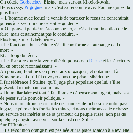
On côtoie
Gorbatchev
, Eltsine, mais surtout Khodorkovski,
Berezovsky,
Prigogine
, mais c’est sa rencontre avec Poutine qui est la
plus forte.
» L’homme avec lequel je venais de partager le repas ne consentirait
jamais à laisser qui que ce soit le guider. »
» On pouvait peut-être l’accompagner, et c’était mon intention de le
faire, mais certainement pas le conduire. »
Plus loin, sur la Tchétchénie :
« Le fonctionnaire ascétique s’était transformé en archange de la
mort. »
Et au long du récit :
« Le Tsar a restauré la verticalité du pouvoir en
Russie
et les électeurs
lui en ont été reconnaissants. »
Au pouvoir, Poutine s’en prend aux oligarques, et notamment à
Khodorkovski qu’il fit envoyer dans une prison sibérienne.
Il fait référence à Staline, qu’il juge plus populaire que lui, s’il se
présentait maintenant contre lui.
« Un milliardaire est tout à fait libre de dépenser son argent, mais pas
de peser sur le pouvoir politique. »
« Nous reprendrons le contrôle des sources de richesse de notre pays :
le gaz, le pétrole, les forêts, les mines, et nous mettrons cette richesse
au service des intérêts et de la grandeur du peuple russe, non pas de
quelque gangster avec villa sur la Costa del Sol. »
Sur l’Ukraine:
» La révolution orange n’est pas née sur la place Maïdan à Kiev, elle