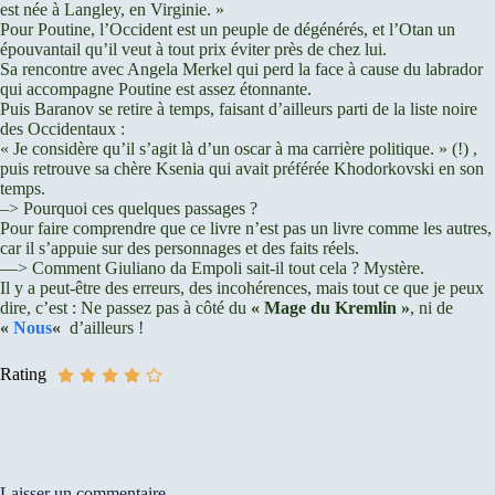
est née à Langley, en Virginie. »
Pour Poutine, l’Occident est un peuple de dégénérés, et l’Otan un
épouvantail qu’il veut à tout prix éviter près de chez lui.
Sa rencontre avec Angela Merkel qui perd la face à cause du labrador
qui accompagne Poutine est assez étonnante.
Puis Baranov se retire à temps, faisant d’ailleurs parti de la liste noire
des Occidentaux :
« Je considère qu’il s’agit là d’un oscar à ma carrière politique. » (!) ,
puis retrouve sa chère Ksenia qui avait préférée Khodorkovski en son
temps.
–> Pourquoi ces quelques passages ?
Pour faire comprendre que ce livre n’est pas un livre comme les autres,
car il s’appuie sur des personnages et des faits réels.
—> Comment Giuliano da Empoli sait-il tout cela ? Mystère.
Il y a peut-être des erreurs, des incohérences, mais tout ce que je peux
dire, c’est : Ne passez pas à côté du
« Mage du Kremlin »
, ni de
«
Nous
«
d’ailleurs !
Rating
Laisser un commentaire