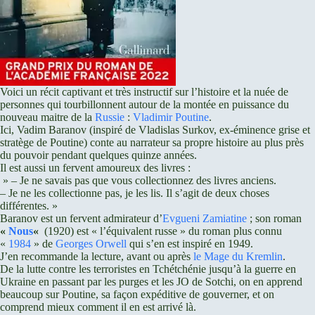
Voici un récit captivant et très instructif sur l’histoire et la nuée de
personnes qui tourbillonnent autour de la montée en puissance du
nouveau maitre de la
Russie
:
Vladimir Poutine
.
Ici, Vadim Baranov (inspiré de Vladislas Surkov, ex-éminence grise et
stratège de Poutine) conte au narrateur sa propre histoire au plus près
du pouvoir pendant quelques quinze années.
Il est aussi un fervent amoureux des livres :
» – Je ne savais pas que vous collectionnez des livres anciens.
– Je ne les collectionne pas, je les lis. Il s’agit de deux choses
différentes. »
Baranov est un fervent admirateur d’
Evgueni Zamiatine
; son roman
«
Nous
«
(1920) est « l’équivalent russe » du roman plus connu
«
1984
» de
Georges Orwell
qui s’en est inspiré en 1949.
J’en recommande la lecture, avant ou après
le Mage du Kremlin
.
De la lutte contre les terroristes en Tchétchénie jusqu’à la guerre en
Ukraine en passant par les purges et les JO de Sotchi, on en apprend
beaucoup sur Poutine, sa façon expéditive de gouverner, et on
comprend mieux comment il en est arrivé là.